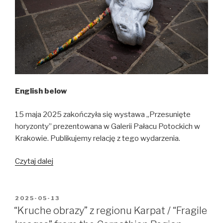
at
Cricoteka
English below
15 maja 2025 zakończyła się wystawa „Przesunięte
horyzonty” prezentowana w Galerii Pałacu Potockich w
Krakowie. Publikujemy relację z tego wydarzenia.
„Przesunięte
Czytaj dalej
horyzonty”
–
relacja
OPUBLIKOWANE
2025-05-13
W
z
“Kruche obrazy” z regionu Karpat / “Fragile
wystawy