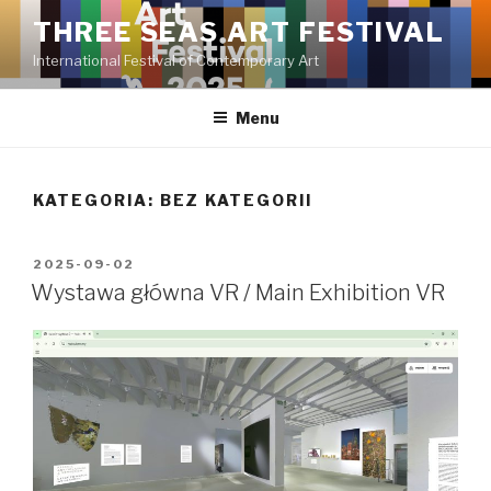
Przeskocz
THREE SEAS ART FESTIVAL
do
International Festival of Contemporary Art
treści
Menu
KATEGORIA:
BEZ KATEGORII
OPUBLIKOWANE
2025-09-02
W
Wystawa główna VR / Main Exhibition VR