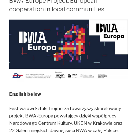
BWA-Europe Project. European
/
cooperation in local communities
“Designed
Communities
–
Between
Reality
and
Vision”
English below
Festiwalowi Sztuki Trójmorza towarzyszy skorelowany
projekt BWA-Europa powstający dzięki współpracy
Narodowego Centrum Kultury, UKEN w Krakowie oraz
22 Galerii miejskich dawnej sieci BWA w całej Polsce.