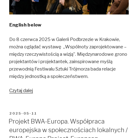
English below
Do 8 czerwca 2025 w Galerii Podbrzezie w Krakowie,
można oglądać wystawę „Wspólnoty zaprojektowane –
między rzeczywistością a wizją”. Międzynarodowe grono
projektantów i projektantek, zainspirowane myślą
przewodnią Festiwalu Sztuki Trójmorza bada relacje
między jednostką a społeczeństwem.
„Wspólnoty
Czytaj dalej
zaprojektowane
–
między
OPUBLIKOWANE
2025-05-11
W
rzeczywistością
Projekt BWA-Europa. Współpraca
a
europejska w społecznościach lokalnych /
wizją”