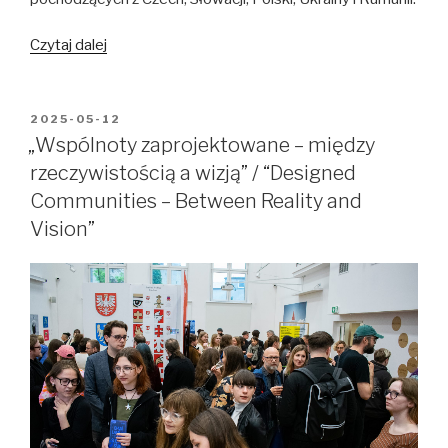
“Kruche
Czytaj dalej
obrazy”
z
regionu
OPUBLIKOWANE
2025-05-12
W
Karpat
„Wspólnoty zaprojektowane – między
/
rzeczywistością a wizją” / “Designed
“Fragile
Communities – Between Reality and
Images”
Vision”
from
the
Carpathian
Region