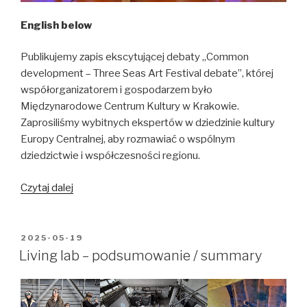
open!
English below
Publikujemy zapis ekscytującej debaty „Common
development – Three Seas Art Festival debate”, której
współorganizatorem i gospodarzem było
Międzynarodowe Centrum Kultury w Krakowie.
Zaprosiliśmy wybitnych ekspertów w dziedzinie kultury
Europy Centralnej, aby rozmawiać o wspólnym
dziedzictwie i współczesności regionu.
Zapis
Czytaj dalej
Debaty
Festiwalu
Sztuki
OPUBLIKOWANE
2025-05-19
W
Trójmorza
Living lab – podsumowanie / summary
/
Record
of