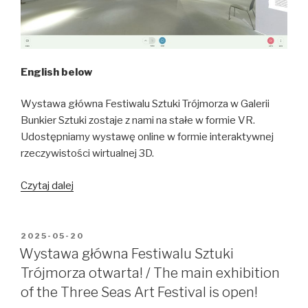
English below
Wystawa główna Festiwalu Sztuki Trójmorza w Galerii
Bunkier Sztuki zostaje z nami na stałe w formie VR.
Udostępniamy wystawę online w formie interaktywnej
rzeczywistości wirtualnej 3D.
Wystawa
Czytaj dalej
główna
VR
/
OPUBLIKOWANE
2025-05-20
W
Main
Wystawa główna Festiwalu Sztuki
Exhibition
Trójmorza otwarta! / The main exhibition
VR
of the Three Seas Art Festival is open!