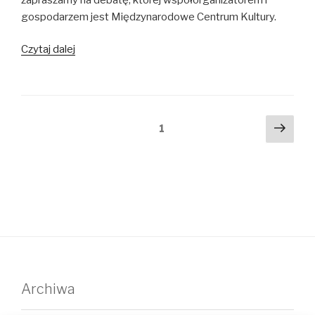
gospodarzem jest Międzynarodowe Centrum Kultury.
“Common
Czytaj dalej
development –
Three
Seas
Art
Nawigacja
Nast
strona
1
Festival
stro
po
debate”
wpisach
Archiwa