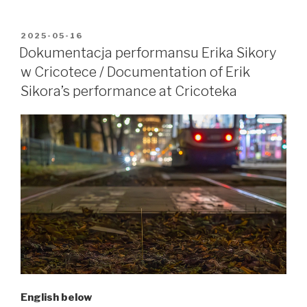
lab
–
podsumowanie
OPUBLIKOWANE
2025-05-16
W
/
Dokumentacja performansu Erika Sikory
summary
w Cricotece / Documentation of Erik
Sikora’s performance at Cricoteka
English below