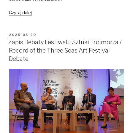
Wystawa
Czytaj dalej
główna
Festiwalu
Sztuki
OPUBLIKOWANE
2025-05-20
W
Trójmorza
Zapis Debaty Festiwalu Sztuki Trójmorza /
otwarta!
Record of the Three Seas Art Festival
/
Debate
The
main
exhibition
of
the
Three
Seas
Art
Festival
is