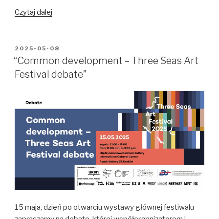
Projekt
Czytaj dalej
BWA-
Europa.
Współpraca
OPUBLIKOWANE
2025-05-08
W
europejska
“Common development – Three Seas Art
w
Festival debate”
społecznościach
lokalnych
/
BWA-
Europe
Project.
European
cooperation
in
local
communities
15 maja, dzień po otwarciu wystawy głównej festiwalu
zapraszamy na debatę, której współorganizatorem i