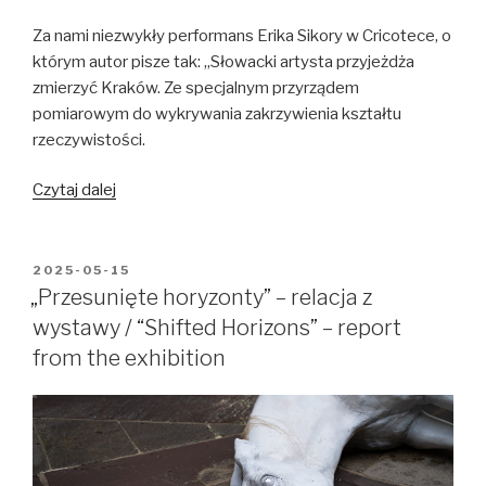
Za nami niezwykły performans Erika Sikory w Cricotece, o
którym autor pisze tak: „Słowacki artysta przyjeżdża
zmierzyć Kraków. Ze specjalnym przyrządem
pomiarowym do wykrywania zakrzywienia kształtu
rzeczywistości.
Dokumentacja
Czytaj dalej
performansu
Erika
Sikory
OPUBLIKOWANE
2025-05-15
W
w
„Przesunięte horyzonty” – relacja z
Cricotece
wystawy / “Shifted Horizons” – report
/
from the exhibition
Documentation
of
Erik
Sikora’s
performance