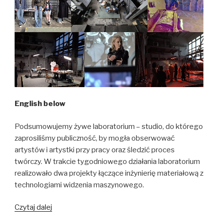
the
Three
Seas
Art
Festival
Debate
English below
Podsumowujemy żywe laboratorium – studio, do którego
zaprosiliśmy publiczność, by mogła obserwować
artystów i artystki przy pracy oraz śledzić proces
twórczy. W trakcie tygodniowego działania laboratorium
realizowało dwa projekty łączące inżynierię materiałową z
technologiami widzenia maszynowego.
Living
Czytaj dalej