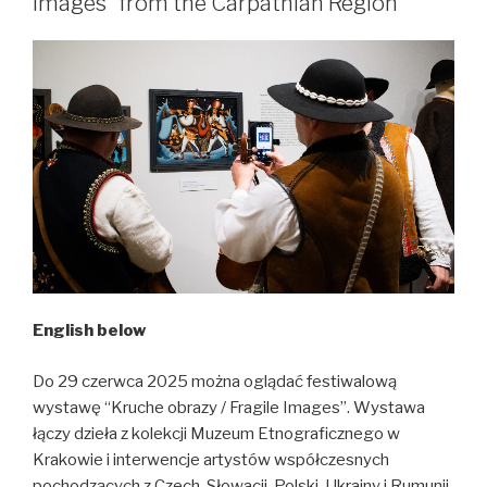
Images” from the Carpathian Region
/
“Shifted
Horizons”
–
report
from
the
exhibition
English below
Do 29 czerwca 2025 można oglądać festiwalową
wystawę “Kruche obrazy / Fragile Images”. Wystawa
łączy dzieła z kolekcji Muzeum Etnograficznego w
Krakowie i interwencje artystów współczesnych
pochodzących z Czech, Słowacji, Polski, Ukrainy i Rumunii.