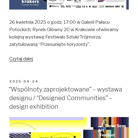
26 kwietnia 2025 o godz. 17:00 w Galerii Pałacu
Potockich, Rynek Główny 20 w Krakowie otwieramy
kolejną wystawę Festiwalu Sztuki Trójmorza,
zatytułowaną “Przesunięte horyzonty”.
“Przesunięte
Czytaj dalej
horyzonty”
–
wystawa
OPUBLIKOWANE
2025-04-24
W
w
“Wspólnoty zaprojektowane” – wystawa
Galerii
designu / “Designed Communities” –
Pałacu
design exhibition
Potockich
w
Krakowie
/