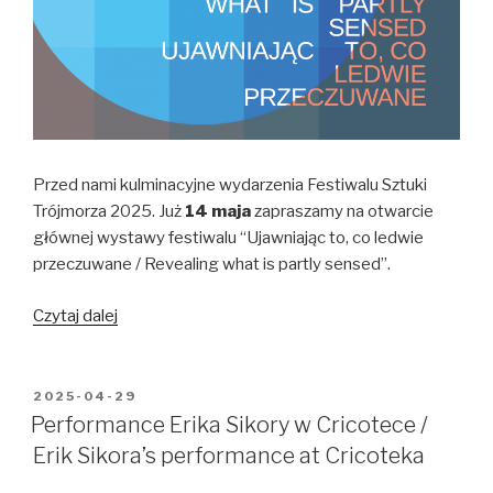
Przed nami kulminacyjne wydarzenia Festiwalu Sztuki
Trójmorza 2025. Już
14 maja
zapraszamy na otwarcie
głównej wystawy festiwalu “Ujawniając to, co ledwie
przeczuwane / Revealing what is partly sensed”.
Wystawa
Czytaj dalej
główna
Festiwalu
Sztuki
OPUBLIKOWANE
2025-04-29
W
Trójmorza
Performance Erika Sikory w Cricotece /
/
Erik Sikora’s performance at Cricoteka
The