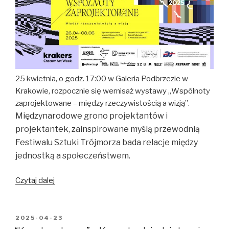
“Shifted
Horizons”
–
exhibition
at
the
Potocki
25 kwietnia, o godz. 17:00 w
Galeria Podbrzezie w
Palace
Krakowie
, rozpocznie się wernisaż wystawy „Wspólnoty
Gallery
zaprojektowane – między rzeczywistością a wizją”.
in
Międzynarodowe grono projektantów i
Krakow
projektantek, zainspirowane myślą przewodnią
Festiwalu Sztuki Trójmorza bada relacje między
jednostką a społeczeństwem.
“Wspólnoty
Czytaj dalej
zaprojektowane”
–
wystawa
OPUBLIKOWANE
2025-04-23
W
designu