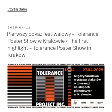
“Kruche
Czytaj dalej
obrazy”
–
Karpaty,
OPUBLIKOWANE
2025-04-11
W
dziedzictwo
Pierwszy pokaz festiwalowy – Tolerance
i
Poster Show w Krakowie / The first
modernizacja
highlight – Tolerance Poster Show in
/
Krakow
“Fragile
Images”
–
The
Carpathians,
heritage
and
modernization