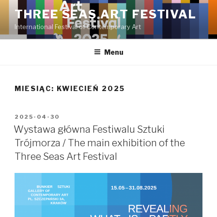
Przeskocz
THREE SEAS ART FESTIVAL
do
International Festival of Contemporary Art
treści
Menu
MIESIĄC:
KWIECIEŃ 2025
OPUBLIKOWANE
2025-04-30
W
Wystawa główna Festiwalu Sztuki
Trójmorza / The main exhibition of the
Three Seas Art Festival