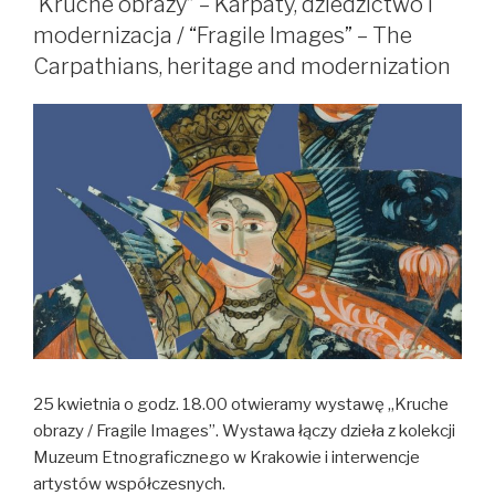
“Kruche obrazy” – Karpaty, dziedzictwo i
/
modernizacja / “Fragile Images” – The
“Designed
Carpathians, heritage and modernization
Communities”
–
design
exhibition
25 kwietnia o godz. 18.00 otwieramy wystawę „Kruche
obrazy / Fragile Images”. Wystawa łączy dzieła z kolekcji
Muzeum Etnograficznego w Krakowie i interwencje
artystów współczesnych.