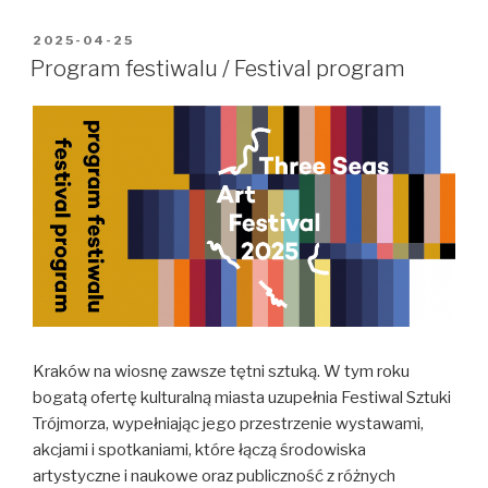
Sikory
w
OPUBLIKOWANE
2025-04-25
W
Cricotece
Program festiwalu / Festival program
/
Erik
Sikora’s
performance
at
Cricoteka
Kraków na wiosnę zawsze tętni sztuką. W tym roku
bogatą ofertę kulturalną miasta uzupełnia Festiwal Sztuki
Trójmorza, wypełniając jego przestrzenie wystawami,
akcjami i spotkaniami, które łączą środowiska
artystyczne i naukowe oraz publiczność z różnych