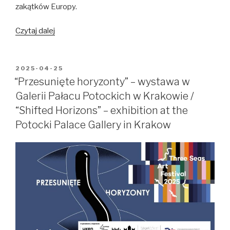
zakątków Europy.
Program
Czytaj dalej
festiwalu
/
Festival
OPUBLIKOWANE
2025-04-25
W
program
“Przesunięte horyzonty” – wystawa w
Galerii Pałacu Potockich w Krakowie /
“Shifted Horizons” – exhibition at the
Potocki Palace Gallery in Krakow