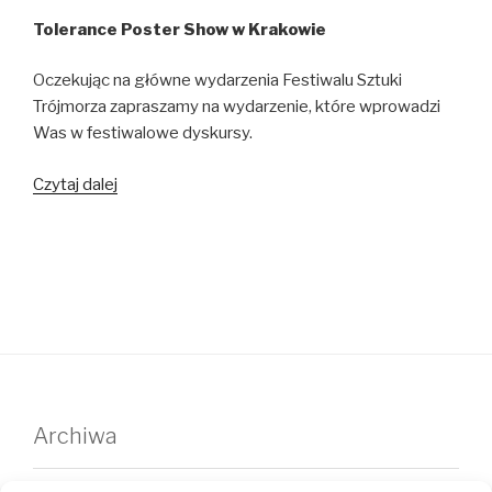
Tolerance Poster Show w Krakowie
Oczekując na główne wydarzenia Festiwalu Sztuki
Trójmorza zapraszamy na wydarzenie, które wprowadzi
Was w festiwalowe dyskursy.
Pierwszy
Czytaj dalej
pokaz
festiwalowy
–
Tolerance
Poster
Show
w
Krakowie
/
Archiwa
The
first
wrzesień 2025