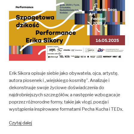
main
exhibition
of
the
Three
Seas
Art
Festival
Erik Sikora opisuje siebie jako obywatela, ojca, artystę,
autora piosenek i „wiejskiego kosmitę”. Analizuje i
dekonstruuje swoje życiowe doświadczenia do
najdrobniejszych szczegółów, a następnie wzbogaca je
poprzez różnorodne formy, takie jak vlogi, poezja i
wystąpienia inspirowane formatami Pecha Kucha i TEDx.
Performance
Czytaj dalej
Erika