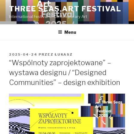
Przeskocz
THREE SEAS ART FESTIVAL
do
International Festival of Contemporary Art
treści
Menu
OPUBLIKOWANE
2025-04-24
PRZEZ
ŁUKASZ
W
“Wspólnoty zaprojektowane” –
wystawa designu / “Designed
Communities” – design exhibition