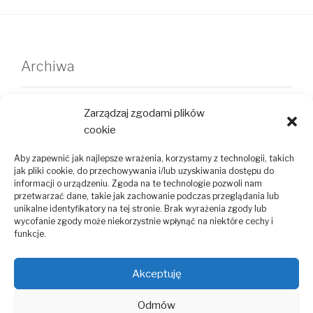
Archiwa
wrzesień 2025
Zarządzaj zgodami plików
maj 2025
cookie
kwiecień 2025
Aby zapewnić jak najlepsze wrażenia, korzystamy z technologii, takich
jak pliki cookie, do przechowywania i/lub uzyskiwania dostępu do
informacji o urządzeniu. Zgoda na te technologie pozwoli nam
luty 2025
przetwarzać dane, takie jak zachowanie podczas przeglądania lub
unikalne identyfikatory na tej stronie. Brak wyrażenia zgody lub
wycofanie zgody może niekorzystnie wpłynąć na niektóre cechy i
funkcje.
Kategorie
Akceptuję
Bez kategorii
Odmów