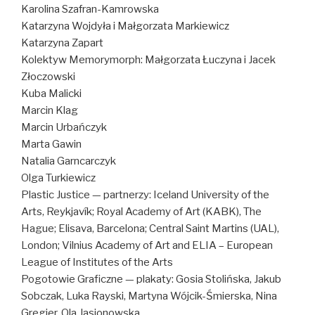
Karolina Szafran-Kamrowska
Katarzyna Wojdyła i Małgorzata Markiewicz
Katarzyna Zapart
Kolektyw Memorymorph: Małgorzata Łuczyna i Jacek
Złoczowski
Kuba Malicki
Marcin Klag
Marcin Urbańczyk
Marta Gawin
Natalia Garncarczyk
Olga Turkiewicz
Plastic Justice — partnerzy: Iceland University of the
Arts, Reykjavík; Royal Academy of Art (KABK), The
Hague; Elisava, Barcelona; Central Saint Martins (UAL),
London; Vilnius Academy of Art and ELIA – European
League of Institutes of the Arts
Pogotowie Graficzne — plakaty: Gosia Stolińska, Jakub
Sobczak, Luka Rayski, Martyna Wójcik-Śmierska, Nina
Gregier, Ola Jasionowska