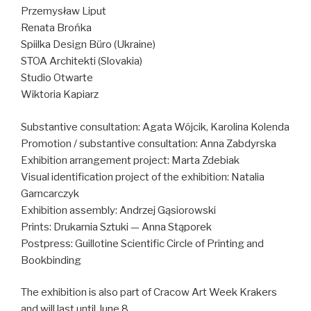
Przemysław Liput
Renata Brońka
Spiilka Design Büro (Ukraine)
STOA Architekti (Slovakia)
Studio Otwarte
Wiktoria Kapiarz
Substantive consultation: Agata Wójcik, Karolina Kolenda
Promotion / substantive consultation: Anna Zabdyrska
Exhibition arrangement project: Marta Zdebiak
Visual identification project of the exhibition: Natalia
Garncarczyk
Exhibition assembly: Andrzej Gąsiorowski
Prints: Drukarnia Sztuki — Anna Stąporek
Postpress: Guillotine Scientific Circle of Printing and
Bookbinding
The exhibition is also part of Cracow Art Week Krakers
and will last until June 8.