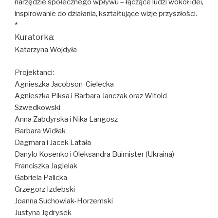
narzędzie społecznego wpływu – łączące ludzi wokół idei,
inspirowanie do działania, kształtujące wizje przyszłości.
*
Kuratorka:
Katarzyna Wojdyła
Projektanci:
Agnieszka Jacobson-Cielecka
Agnieszka Piksa i Barbara Janczak oraz Witold
Szwedkowski
Anna Zabdyrska i Nika Langosz
Barbara Widłak
Dagmara i Jacek Latała
Danylo Kosenko i Oleksandra Buimister (Ukraina)
Franciszka Jagielak
Gabriela Palicka
Grzegorz Izdebski
Joanna Suchowiak-Horzemski
Justyna Jędrysek