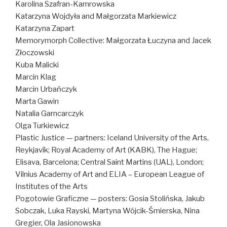
Karolina Szafran-Kamrowska
Katarzyna Wojdyła and Małgorzata Markiewicz
Katarzyna Zapart
Memorymorph Collective: Małgorzata Łuczyna and Jacek
Złoczowski
Kuba Malicki
Marcin Klag
Marcin Urbańczyk
Marta Gawin
Natalia Garncarczyk
Olga Turkiewicz
Plastic Justice — partners: Iceland University of the Arts,
Reykjavík; Royal Academy of Art (KABK), The Hague;
Elisava, Barcelona; Central Saint Martins (UAL), London;
Vilnius Academy of Art and ELIA – European League of
Institutes of the Arts
Pogotowie Graficzne — posters: Gosia Stolińska, Jakub
Sobczak, Luka Rayski, Martyna Wójcik-Śmierska, Nina
Gregier, Ola Jasionowska