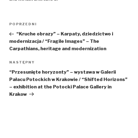
Nawigacja
Poprzedni
POPRZEDNI
wpisu
wpis
“Kruche obrazy” – Karpaty, dziedzictwo i
modernizacja / “Fragile Images” – The
Carpathians, heritage and modernization
Następny
NASTĘPNY
wpis
“Przesunięte horyzonty” – wystawa w Galerii
Pałacu Potockich w Krakowie / “Shifted Horizons”
– exhibition at the Potocki Palace Gallery in
Krakow