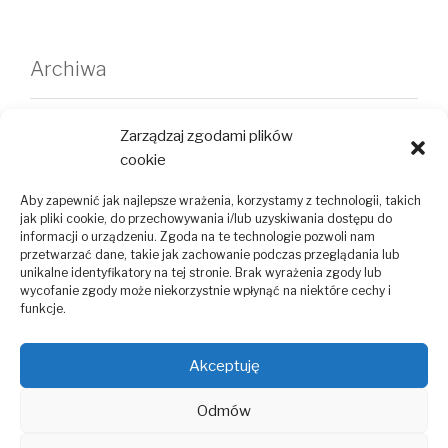
Archiwa
wrzesień 2025
Zarządzaj zgodami plików
maj 2025
cookie
kwiecień 2025
Aby zapewnić jak najlepsze wrażenia, korzystamy z technologii, takich
jak pliki cookie, do przechowywania i/lub uzyskiwania dostępu do
informacji o urządzeniu. Zgoda na te technologie pozwoli nam
luty 2025
przetwarzać dane, takie jak zachowanie podczas przeglądania lub
unikalne identyfikatory na tej stronie. Brak wyrażenia zgody lub
wycofanie zgody może niekorzystnie wpłynąć na niektóre cechy i
funkcje.
Kategorie
Akceptuję
Bez kategorii
Odmów