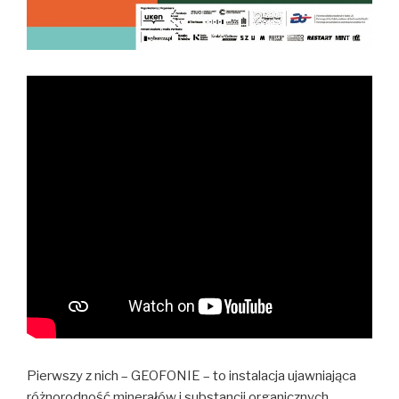
Pierwszy z nich – GEOFONIE – to instalacja ujawniająca
różnorodność minerałów i substancji organicznych