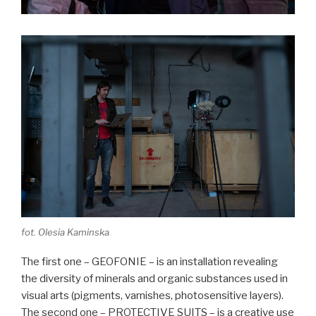
fot. Olesia Kaminska
The first one – GEOFONIE – is an installation revealing
the diversity of minerals and organic substances used in
visual arts (pigments, varnishes, photosensitive layers).
The second one – PROTECTIVE SUITS – is a creative use