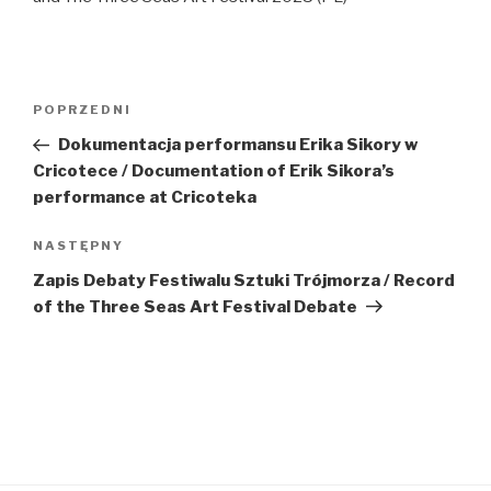
Nawigacja
Poprzedni
POPRZEDNI
wpisu
wpis
Dokumentacja performansu Erika Sikory w
Cricotece / Documentation of Erik Sikora’s
performance at Cricoteka
Następny
NASTĘPNY
wpis
Zapis Debaty Festiwalu Sztuki Trójmorza / Record
of the Three Seas Art Festival Debate