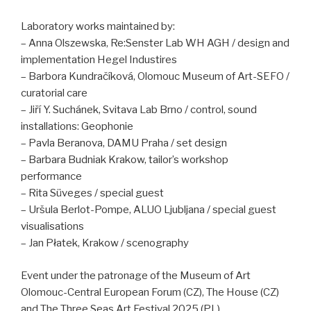
Laboratory works maintained by:
– Anna Olszewska, Re:Senster Lab WH AGH / design and
implementation Hegel Industires
– Barbora Kundračíková, Olomouc Museum of Art-SEFO /
curatorial care
– Jiří Y. Suchánek, Svitava Lab Brno / control, sound
installations: Geophonie
– Pavla Beranova, DAMU Praha / set design
– Barbara Budniak Krakow, tailor’s workshop
performance
– Rita Süveges / special guest
– Uršula Berlot-Pompe, ALUO Ljubljana / special guest
visualisations
– Jan Płatek, Krakow / scenography
Event under the patronage of the Museum of Art
Olomouc-Central European Forum (CZ), The House (CZ)
and The Three Seas Art Festival 2025 (PL)