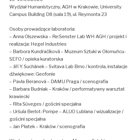
Wydział Humanistyczny, AGH w Krakowie, University
Campus Building D8 (sala 19), ul. Reymonta 23
Osoby prowadzące laboratoria:
– Anna Olszewska – Re:Senster Lab WH AGH / projekt i
realizacja: Hegel Industries
– Barbora Kundračíková – Muzeum Sztuki w Ołomuńcu-
SEFO / opieka kuratorska
– Jiří Y. Suchánek – Svitava Lab Brno / kontrola, instalacje
dźwiękowe: Geofonie
– Pavla Beranová – DAMU Praga / scenografia
– Barbara Budniak – Kraków / performatywny warsztat
krawiecki
– Rita Süveges / gościni specjalna
– Uršula Berlot-Pompe – ALUO Lublana / wizualizacje /
gościni specjalna
– Jan Płatek – Kraków / scenografia