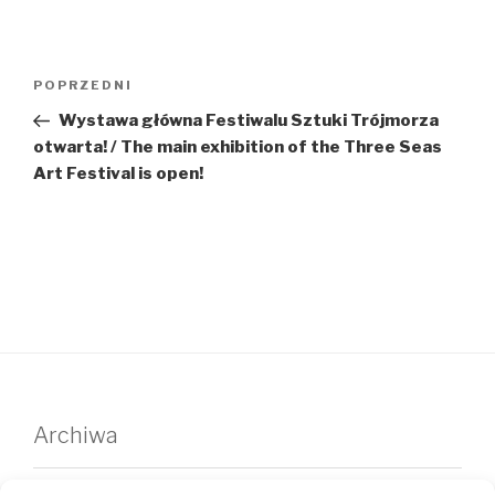
Nawigacja
Poprzedni
POPRZEDNI
wpisu
wpis
Wystawa główna Festiwalu Sztuki Trójmorza
otwarta! / The main exhibition of the Three Seas
Art Festival is open!
Archiwa
wrzesień 2025